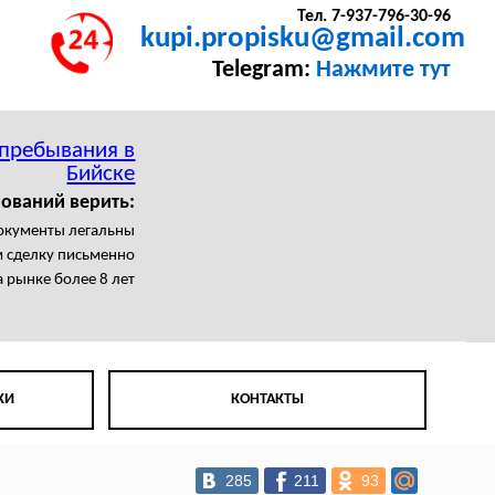
Тел. 7-937-796-30-96
kupi.propisku@gmail.com
Telegram:
Нажмите тут
 пребывания в
Бийске
ований верить:
документы легальны
 сделку письменно
 рынке более 8 лет
КИ
КОНТАКТЫ
285
211
93