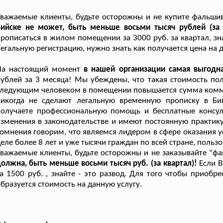
важаемые клиенты, будьте осторожны и не купите фальши
Бийске не может, быть меньше восьми тысяч рублей (за
рописаться в жилом помещении за 3000 руб. за квартал, зна
егальную регистрацию, нужно знать как получается цена на 
На настоящий момент
в нашей организации самая выгодн
ублей за 3 месяца! Мы убеждены, что такая стоимость по
ледующим человеком в помещении повышается сумма коммуна
никогда не сделают легальную временную прописку в Би
получаете профессиональную помощь и бесплатные консул
зменения в законодательстве и имеют постоянную практику
омнения говорим, что являемся лидером в сфере оказания у
еле более 8 лет и уже тысячи граждан по всей стране, поль
важаемые клиенты, будьте осторожны и не заказывайте "фа
олжна, быть меньше восьми тысяч руб. (за квартал)!
Если 
а 1500 руб. , знайте - это развод. Для того чтобы приоб
бразуется стоимость на данную услугу.