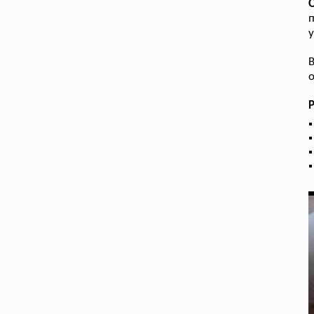
у
В
о