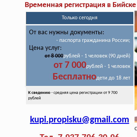
Временная регистрация в Бийске
Только сегодня
От вас нужны документы:
- паспорта гражданина России;
Цена услуг:
от 8 000
рублей - 1 человек (90 дней)
от 7 000
рублей - 1 человек
Бесплатно
дети до 18 лет
К сведению
- средняя цена
регистрации от 9 700
рублей
kupi.propisku@gmail.com
С