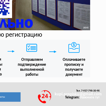
ую регистрацию
м
Отправляем
Оплачиваете
мы
подтверждение
прописку и
м
выполненной
получаете
ю
работы
документ
Тел. 7-937-796-30-96
kupi.propisku@gmail.com
акты
Telegram:
Нажмите тут