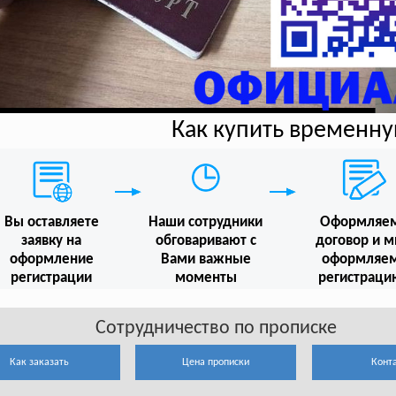
Как купить временн
Вы оставляете
Наши сотрудники
Оформляе
заявку на
обговаривают с
договор и 
оформление
Вами важные
оформляе
регистрации
моменты
регистраци
Сотрудничество по прописке
Как заказать
Цена прописки
Конт